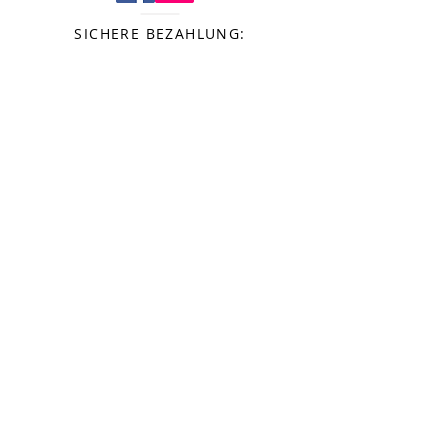
SICHERE BEZAHLUNG:
TEL:
+39 0166.93011
EMAIL:
info@miramoticervino.it
info@miravallecervino.it
© 2020 von MIRAMONTI CERVINO